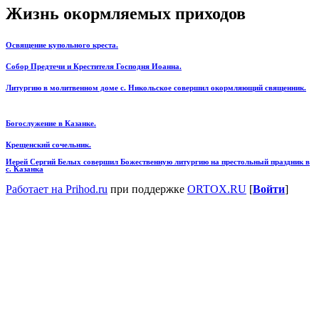
Жизнь окормляемых приходов
Освящение купольного креста.
Собор Предтечи и Крестителя Господня Иоанна.
Литургию в молитвенном доме с. Никольское совершил окормляющий священник.
Богослужение в Казанке.
Крещенский сочельник.
Иерей Сергий Белых совершил Божественную литургию на престольный праздник в
с. Казанка
Работает на Prihod.ru
при поддержке
ORTOX.RU
[
Войти
]