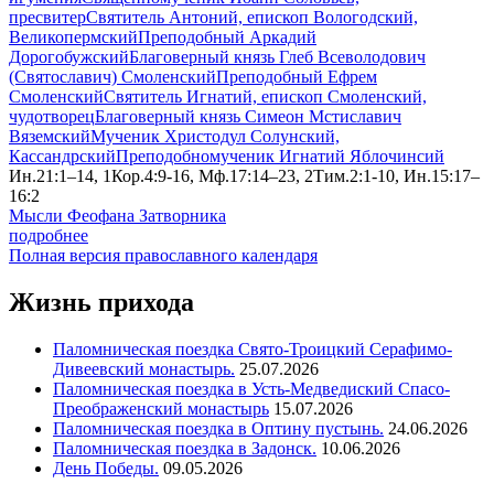
пресвитер
Святитель Антоний, епископ Вологодский,
Великопермский
Преподобный Аркадий
Дорогобужский
Благоверный князь Глеб Всеволодович
(Святославич) Смоленский
Преподобный Ефрем
Смоленский
Святитель Игнатий, епископ Смоленский,
чудотворец
Благоверный князь Симеон Мстиславич
Вяземский
Мученик Христодул Солунский,
Кассандрский
Преподобномученик Игнатий Яблочинсий
Ин.21:1–14, 1Кор.4:9-16, Мф.17:14–23, 2Тим.2:1-10, Ин.15:17–
16:2
Мысли Феофана Затворника
подробнее
Полная версия православного календаря
Жизнь прихода
Паломническая поездка Свято-Троицкий Серафимо-
Дивеевский монастырь.
25.07.2026
Паломническая поездка в Усть-Медведиский Спасо-
Преображенский монастырь
15.07.2026
Паломническая поездка в Оптину пустынь.
24.06.2026
Паломническая поездка в Задонск.
10.06.2026
День Победы.
09.05.2026