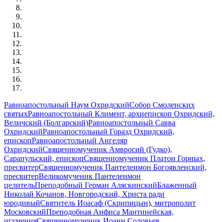
Равноапостольный Наум Охридский
Собор Смоленских
святых
Равноапостольный Климент, архиепископ Охридский,
Величский (Болгарский)
Равноапостольный Савва
Охридский
Равноапостольный Горазд Охридский,
епископ
Равноапостольный Ангеляр
Охридский
Священномученик Амвросий (Гудко),
Сарапульский, епископ
Священномученик Платон Горных,
пресвитер
Священномученик Пантелеимон Богоявленский,
пресвитер
Великомученик Пантелеимон
целитель
Преподобный Герман Аляскинский
Блаженный
Николай Кочанов, Новгородский, Христа ради
юродивый
Святитель Иоасаф (Скрипицын), митрополит
Московский
Преподобная Анфиса Мантинейская,
игумения
Священномученик Иоанн Соловьев,